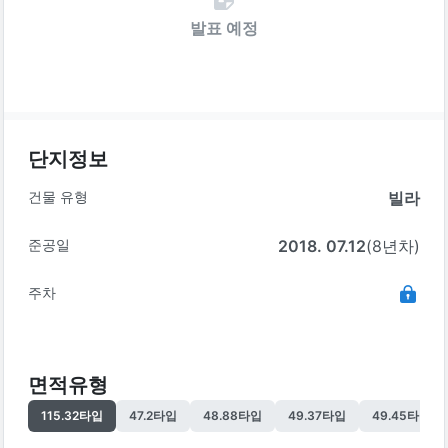
발표 예정
단지정보
건물 유형
빌라
준공일
2018. 07.12
(8년차)
주차
면적유형
115.32
타입
47.2
타입
48.88
타입
49.37
타입
49.45
타입