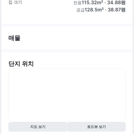
집 크기
115.32
m² ·
34.88
평
전용
128.5m² · 38.87평
공급
매물
단지 위치
지도 보기
로드뷰 보기