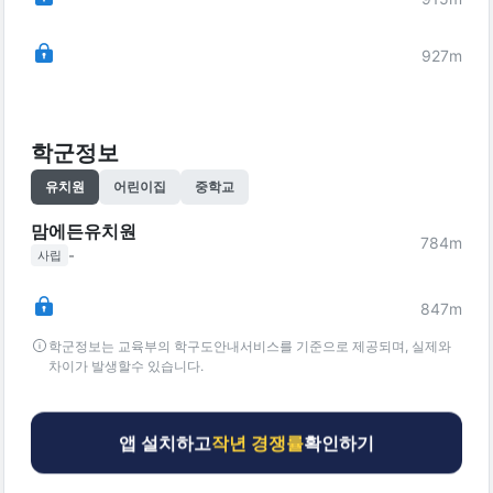
927
m
학군정보
유치원
어린이집
중학교
맘에든유치원
784
m
-
사립
847
m
학군정보는 교육부의 학구도안내서비스를 기준으로 제공되며, 실제와
차이가 발생할수 있습니다.
앱 설치하고
작년 경쟁률
확인하기