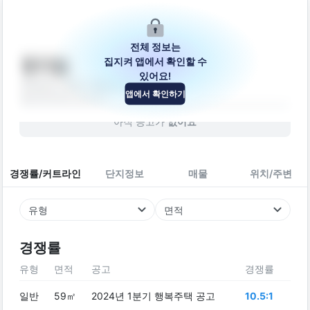
전체 정보는
집지켜 앱에서 확인할 수
명지빌
있어요!
경상남도 김해시 흥동로35번길 24
앱에서 확인하기
빌라
2018
년 (
8
년차)
아직 공고가
없어요
경쟁률/커트라인
단지정보
매물
위치/주변
유형
면적
경쟁률
유형
면적
공고
경쟁률
일반
59㎡
2024년 1분기 행복주택 공고
10.5:1