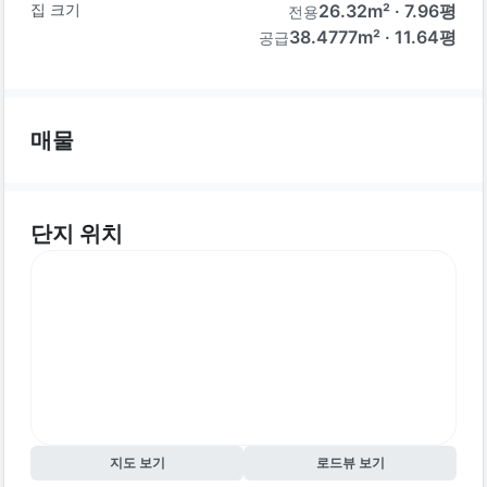
집 크기
26.32
m² ·
7.96
평
전용
38.4777m² · 11.64평
공급
매물
단지 위치
지도 보기
로드뷰 보기