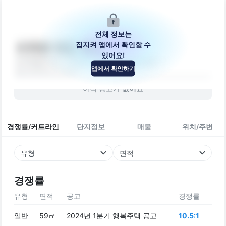
전체 정보는
집지켜 앱에서 확인할 수
서귀포 대정 통합
있어요!
제주특별자치도 서귀포시 대정읍 신영로 46-1
앱에서 확인하기
빌라
2025
년 (
1
년차)
아직 공고가
없어요
경쟁률/커트라인
단지정보
매물
위치/주변
유형
면적
경쟁률
유형
면적
공고
경쟁률
일반
59㎡
2024년 1분기 행복주택 공고
10.5:1