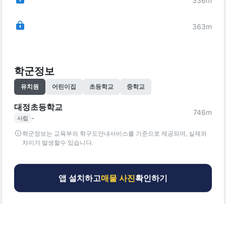
336
m
363
m
학군정보
유치원
어린이집
초등학교
중학교
대정초등학교
746
m
-
사립
학군정보는 교육부의 학구도안내서비스를 기준으로 제공되며, 실제와
차이가 발생할수 있습니다.
앱 설치하고
매물 사진
확인하기