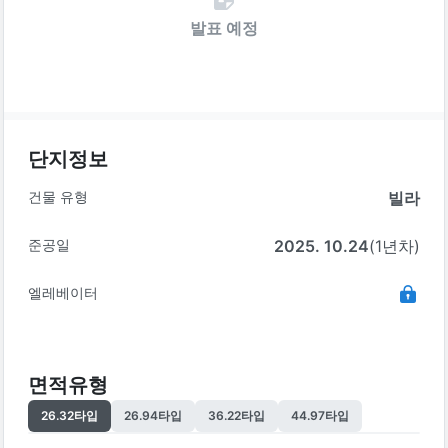
발표 예정
단지정보
건물 유형
빌라
준공일
2025. 10.24
(1년차)
엘레베이터
면적유형
26.32
타입
26.94
타입
36.22
타입
44.97
타입