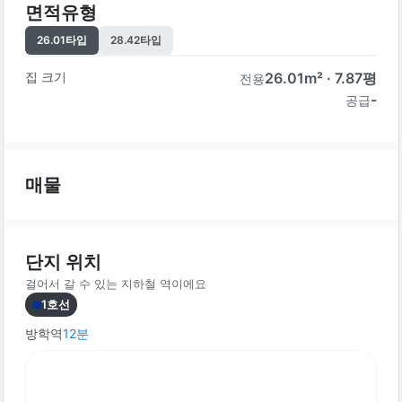
면적유형
26.01
타입
28.42
타입
집 크기
26.01
m² ·
7.87
평
전용
-
공급
매물
단지 위치
걸어서 갈 수 있는 지하철 역이에요
1호선
방학역
12
분