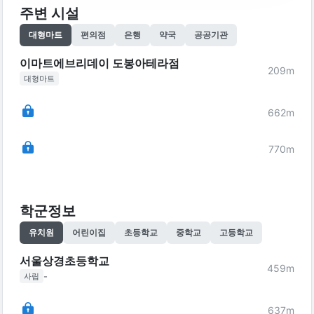
주변 시설
대형마트
편의점
은행
약국
공공기관
이마트에브리데이 도봉아테라점
209
m
대형마트
662
m
770
m
학군정보
유치원
어린이집
초등학교
중학교
고등학교
서울상경초등학교
459
m
-
사립
637
m