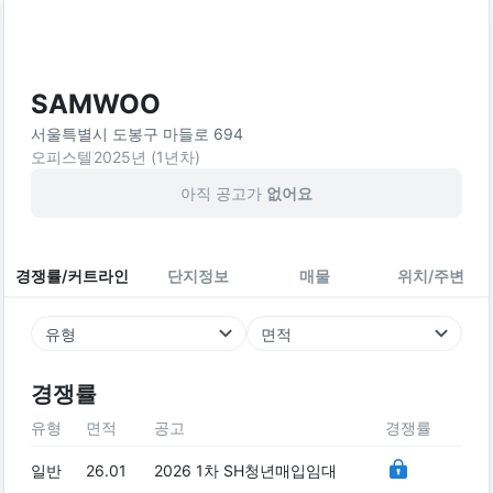
SAMWOO
서울특별시 도봉구 마들로 694
오피스텔
2025
년 (
1
년차)
아직 공고가
없어요
경쟁률/커트라인
단지정보
매물
위치/주변
유형
면적
경쟁률
유형
면적
공고
경쟁률
일반
26.01
2026 1차 SH청년매입임대