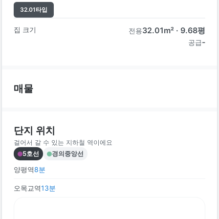
32.01
타입
집 크기
32.01
m² ·
9.68
평
전용
-
공급
매물
단지 위치
걸어서 갈 수 있는 지하철 역이에요
5호선
경의중앙선
양평역
8
분
오목교역
13
분