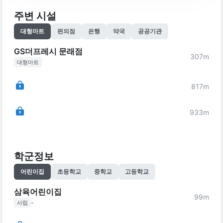
주변 시설
대형마트
편의점
은행
약국
공공기관
GS더프레시 문래점
307
m
대형마트
817
m
933
m
학군정보
어린이집
초등학교
중학교
고등학교
삼육어린이집
99
m
-
사립