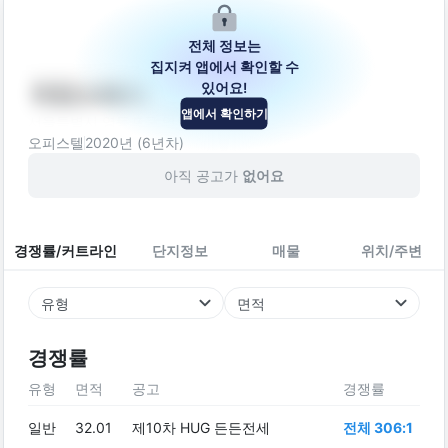
전체 정보는
집지켜 앱에서 확인할 수
있어요!
어반스테이
앱에서 확인하기
서울특별시 영등포구 영등포로 16
오피스텔
2020
년 (
6
년차)
아직 공고가
없어요
경쟁률/커트라인
단지정보
매물
위치/주변
유형
면적
경쟁률
유형
면적
공고
경쟁률
일반
32.01
제10차 HUG 든든전세
전체 306:1