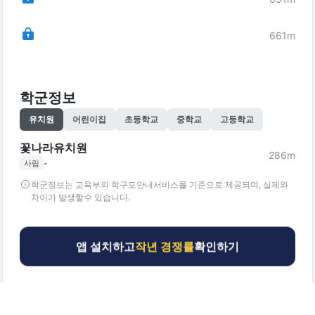
661
m
학군정보
유치원
어린이집
초등학교
중학교
고등학교
꽃나라유치원
286
m
-
사립
학군정보는 교육부의 학구도안내서비스를 기준으로 제공되며, 실제와
차이가 발생할수 있습니다.
앱 설치하고
작년 경쟁률
확인하기