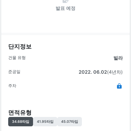
발표 예정
단지정보
건물 유형
빌라
준공일
2022. 06.02
(4년차)
주차
면적유형
34.68
타입
41.95
타입
45.07
타입