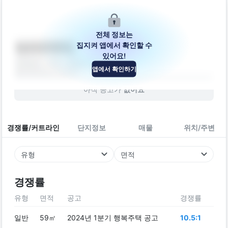
전체 정보는
집지켜 앱에서 확인할 수
다가구주택
있어요!
경상남도 사천시 벌용길 90-31
앱에서 확인하기
빌라
2022
년 (
4
년차)
아직 공고가
없어요
경쟁률/커트라인
단지정보
매물
위치/주변
유형
면적
경쟁률
유형
면적
공고
경쟁률
일반
59㎡
2024년 1분기 행복주택 공고
10.5:1