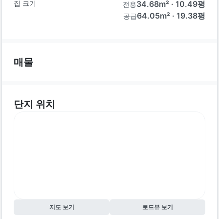
집 크기
34.68
m² ·
10.49
평
전용
64.05m² · 19.38평
공급
매물
단지 위치
지도 보기
로드뷰 보기