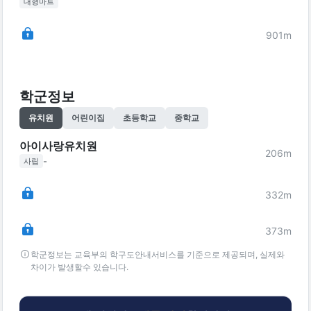
대형마트
901
m
학군정보
유치원
어린이집
초등학교
중학교
아이사랑유치원
206
m
-
사립
332
m
373
m
학군정보는 교육부의 학구도안내서비스를 기준으로 제공되며, 실제와
차이가 발생할수 있습니다.