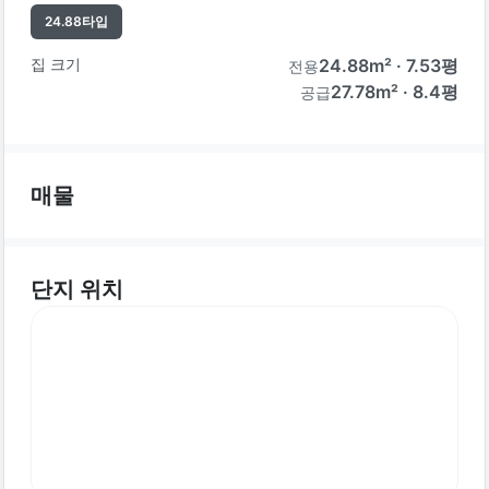
24.88
타입
집 크기
24.88
m² ·
7.53
평
전용
27.78m² · 8.4평
공급
매물
단지 위치