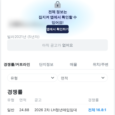
전체 정보는
집지켜 앱에서 확인할 수
있어요!
그랜드스위트2
앱에서 확인하기
경기도 수원시 권선구 장다리로 27
빌라
2021
년 (
5
년차)
아직 공고가
없어요
경쟁률/커트라인
단지정보
매물
위치/주변
유형
면적
경쟁률
유형
면적
공고
경쟁률
일반
24.88
2026 2차 LH청년매입임대
전체 16.8:1