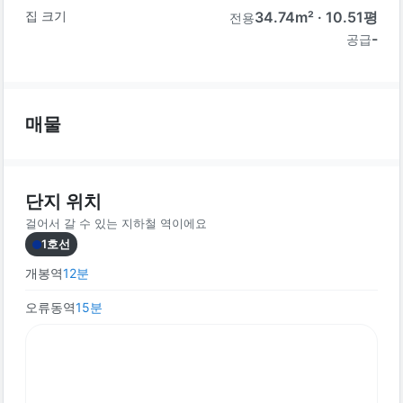
집 크기
34.74
m² ·
10.51
평
전용
-
공급
매물
단지 위치
걸어서 갈 수 있는 지하철 역이에요
1호선
개봉역
12
분
오류동역
15
분