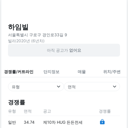
하임빌
서울특별시 구로구 경인로33길 9
빌라
2020
년 (
6
년차)
아직 공고가
없어요
경쟁률/커트라인
단지정보
매물
위치/주변
유형
면적
경쟁률
유형
면적
공고
경쟁률
일반
34.74
제10차 HUG 든든전세