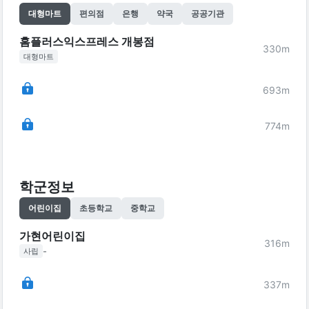
대형마트
편의점
은행
약국
공공기관
홈플러스익스프레스 개봉점
330
m
대형마트
693
m
774
m
학군정보
어린이집
초등학교
중학교
가현어린이집
316
m
-
사립
337
m