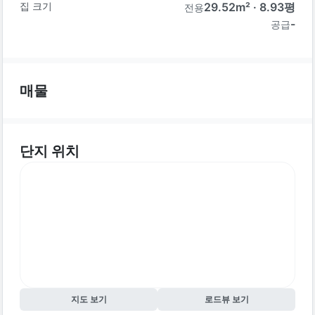
집 크기
29.52
m² ·
8.93
평
전용
-
공급
매물
단지 위치
지도 보기
로드뷰 보기