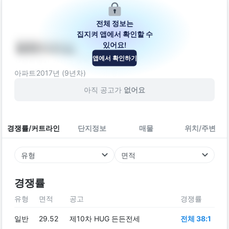
전체 정보는
집지켜 앱에서 확인할 수
있어요!
평화아트빌
앱에서 확인하기
서울특별시 강서구 등촌로13나길 16-27
아파트
2017
년 (
9
년차)
아직 공고가
없어요
경쟁률/커트라인
단지정보
매물
위치/주변
유형
면적
경쟁률
유형
면적
공고
경쟁률
일반
29.52
제10차 HUG 든든전세
전체 38:1