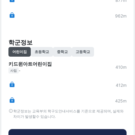
877
m
962
m
학군정보
어린이집
초등학교
중학교
고등학교
키드윈아트어린이집
410
m
-
사립
412
m
425
m
학군정보는 교육부의 학구도안내서비스를 기준으로 제공되며, 실제와
차이가 발생할수 있습니다.