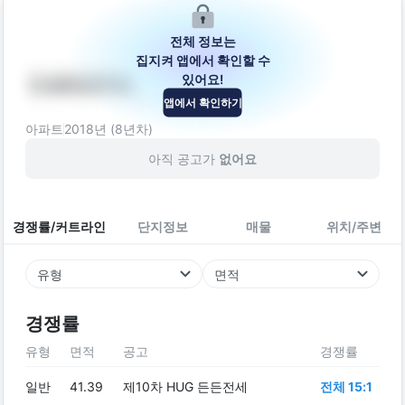
전체 정보는
집지켜 앱에서 확인할 수
있어요!
다세대주택
앱에서 확인하기
경기도 고양시 일산동구 동국로 99-9
아파트
2018
년 (
8
년차)
아직 공고가
없어요
경쟁률/커트라인
단지정보
매물
위치/주변
유형
면적
경쟁률
유형
면적
공고
경쟁률
일반
41.39
제10차 HUG 든든전세
전체 15:1