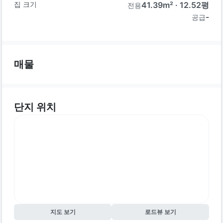
집 크기
41.39
m² ·
12.52
평
전용
-
공급
매물
단지 위치
지도 보기
로드뷰 보기