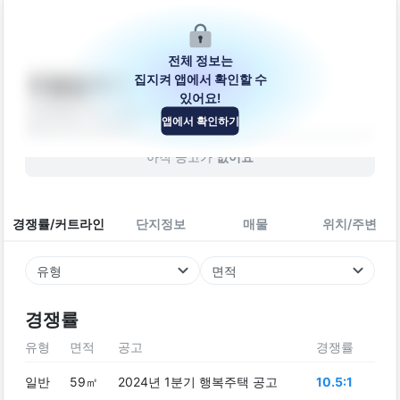
전체 정보는
집지켜 앱에서 확인할 수
도일길 6-1
있어요!
강원특별자치도 춘천시 동면 도일길 6-1
앱에서 확인하기
빌라
2017
년 (
9
년차)
아직 공고가
없어요
경쟁률/커트라인
단지정보
매물
위치/주변
유형
면적
경쟁률
유형
면적
공고
경쟁률
일반
59㎡
2024년 1분기 행복주택 공고
10.5:1