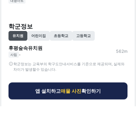
대형마트
학군정보
유치원
어린이집
초등학교
고등학교
후평숲속유치원
562
m
-
사립
학군정보는 교육부의 학구도안내서비스를 기준으로 제공되며, 실제와
차이가 발생할수 있습니다.
앱 설치하고
매물 사진
확인하기