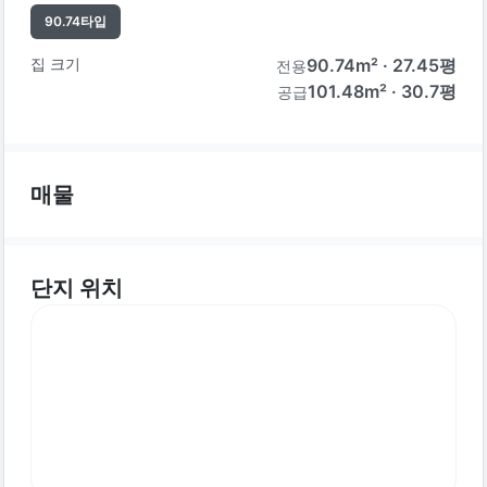
90.74
타입
집 크기
90.74
m² ·
27.45
평
전용
101.48m² · 30.7평
공급
매물
단지 위치