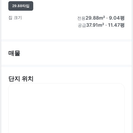
29.88
타입
집 크기
29.88
m² ·
9.04
평
전용
37.91m² · 11.47평
공급
매물
단지 위치