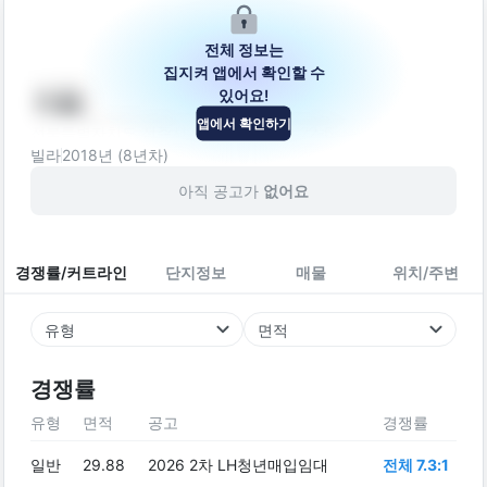
전체 정보는
집지켜 앱에서 확인할 수
있어요!
어울
앱에서 확인하기
전북특별자치도 전주시 덕진구 솔내2길 22-6
빌라
2018
년 (
8
년차)
아직 공고가
없어요
경쟁률/커트라인
단지정보
매물
위치/주변
유형
면적
경쟁률
유형
면적
공고
경쟁률
일반
29.88
2026 2차 LH청년매입임대
전체 7.3:1