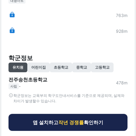
대형마트
763
m
928
m
학군정보
유치원
어린이집
초등학교
중학교
고등학교
전주송천초등학교
478
m
-
사립
학군정보는 교육부의 학구도안내서비스를 기준으로 제공되며, 실제와
차이가 발생할수 있습니다.
앱 설치하고
작년 경쟁률
확인하기