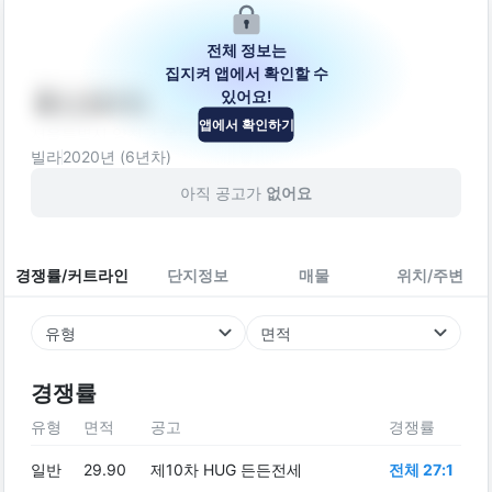
전체 정보는
집지켜 앱에서 확인할 수
있어요!
유니크1차
앱에서 확인하기
서울특별시 양천구 목동로17길 26
빌라
2020
년 (
6
년차)
아직 공고가
없어요
경쟁률/커트라인
단지정보
매물
위치/주변
유형
면적
경쟁률
유형
면적
공고
경쟁률
일반
29.90
제10차 HUG 든든전세
전체 27:1