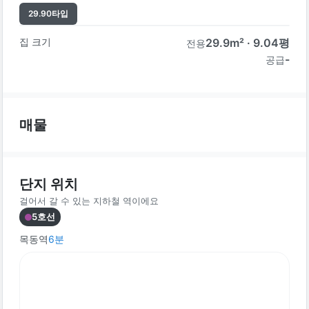
29.90
타입
집 크기
29.9
m² ·
9.04
평
전용
-
공급
매물
단지 위치
걸어서 갈 수 있는 지하철 역이에요
5호선
목동역
6
분