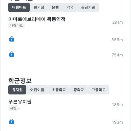
대형마트
편의점
은행
약국
공공기관
이마트에브리데이 목동역점
291
m
대형마트
556
m
754
m
학군정보
유치원
어린이집
초등학교
중학교
고등학교
푸른유치원
188
m
-
사립
193
m