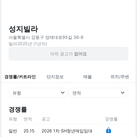
성지빌라
서울특별시 강동구 양재대로95길 36-9
빌라
2025
년 (
1
년차)
아직 공고가
없어요
경쟁률/커트라인
단지정보
매물
위치/주변
유형
면적
경쟁률
유형
면적
공고
경쟁률
일반
25.15
2026 1차 SH청년매입임대