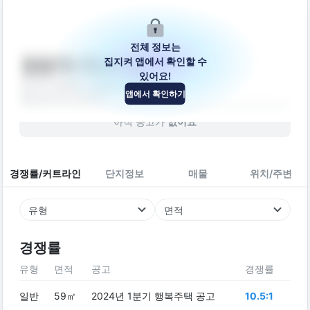
전체 정보는
집지켜 앱에서 확인할 수
장암1차 푸르지오
있어요!
경기도 의정부시 동일로128번길 13
앱에서 확인하기
빌라
2017
년 (
9
년차)
아직 공고가
없어요
경쟁률/커트라인
단지정보
매물
위치/주변
유형
면적
경쟁률
유형
면적
공고
경쟁률
일반
59㎡
2024년 1분기 행복주택 공고
10.5:1