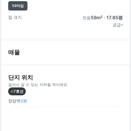
59
타입
집 크기
59
m² ·
17.85
평
전용
-
공급
매물
단지 위치
걸어서 갈 수 있는 지하철 역이에요
7호선
장암역
3
분