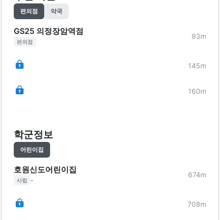
편의점
약국
GS25 의정장암역점
93
m
편의점
145
m
160
m
학군정보
어린이집
호원신도어린이집
674
m
-
사립
708
m