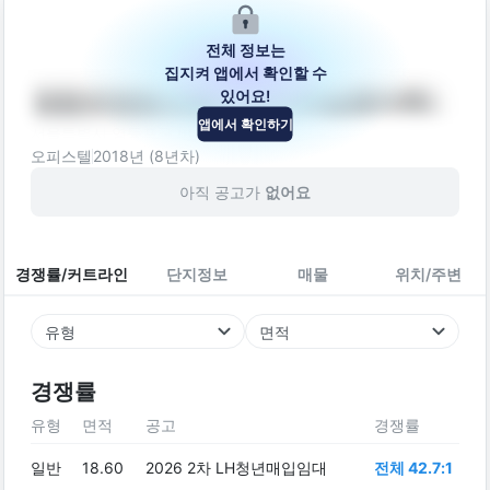
전체 정보는
집지켜 앱에서 확인할 수
있어요!
영등포영등포동2가(더위일중마루)
앱에서 확인하기
서울특별시 영등포구 버드나루로3길 11
오피스텔
2018
년 (
8
년차)
아직 공고가
없어요
경쟁률/커트라인
단지정보
매물
위치/주변
유형
면적
경쟁률
유형
면적
공고
경쟁률
일반
18.60
2026 2차 LH청년매입임대
전체 42.7:1