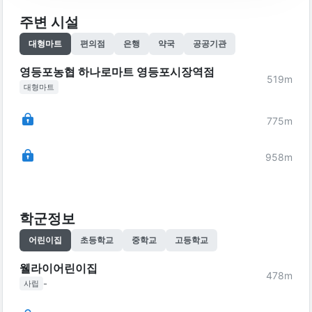
주변 시설
대형마트
편의점
은행
약국
공공기관
영등포농협 하나로마트 영등포시장역점
519
m
대형마트
775
m
958
m
학군정보
어린이집
초등학교
중학교
고등학교
웰라이어린이집
478
m
-
사립