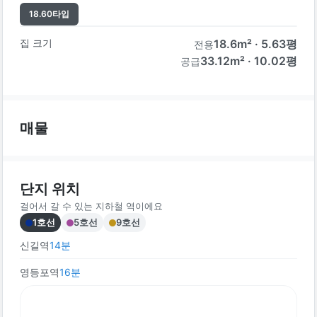
18.60
타입
집 크기
18.6
m² ·
5.63
평
전용
33.12m² · 10.02평
공급
매물
단지 위치
걸어서 갈 수 있는 지하철 역이에요
1호선
5호선
9호선
신길역
14
분
영등포역
16
분