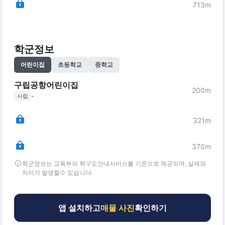
713
m
학군정보
어린이집
초등학교
중학교
구립공항어린이집
200
m
-
사립
321
m
370
m
학군정보는 교육부의 학구도안내서비스를 기준으로 제공되며, 실제와
차이가 발생할수 있습니다.
앱 설치하고
매물 사진
확인하기