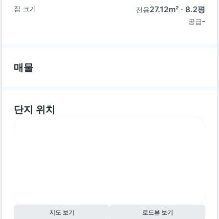
집 크기
27.12
m² ·
8.2
평
전용
-
공급
매물
단지 위치
지도 보기
로드뷰 보기