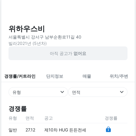
위하우스비
서울특별시 강서구 남부순환로11길 40
빌라
2021
년 (
5
년차)
아직 공고가
없어요
경쟁률/커트라인
단지정보
매물
위치/주변
유형
면적
경쟁률
유형
면적
공고
경쟁률
일반
27.12
제10차 HUG 든든전세