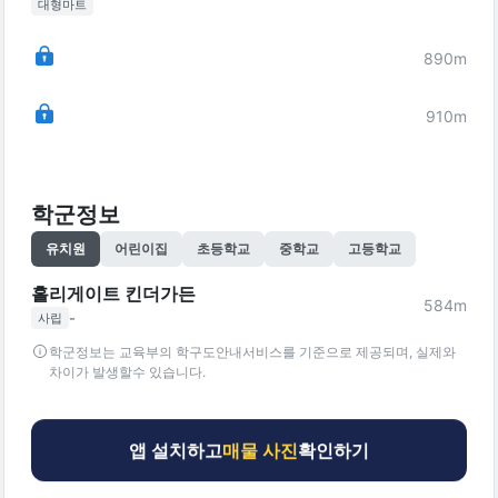
대형마트
890
m
910
m
학군정보
유치원
어린이집
초등학교
중학교
고등학교
홀리게이트 킨더가든
584
m
-
사립
학군정보는 교육부의 학구도안내서비스를 기준으로 제공되며, 실제와
차이가 발생할수 있습니다.
앱 설치하고
매물 사진
확인하기