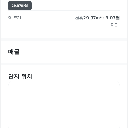
29.97
타입
집 크기
29.97
m² ·
9.07
평
전용
-
공급
매물
단지 위치