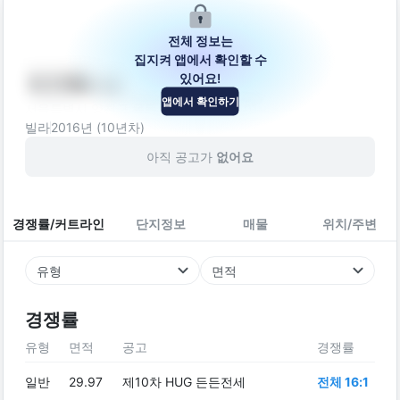
전체 정보는
집지켜 앱에서 확인할 수
있어요!
이가채-나
앱에서 확인하기
서울특별시 양천구 목동중앙북로16길 101
빌라
2016
년 (
10
년차)
아직 공고가
없어요
경쟁률/커트라인
단지정보
매물
위치/주변
유형
면적
경쟁률
유형
면적
공고
경쟁률
일반
29.97
제10차 HUG 든든전세
전체 16:1