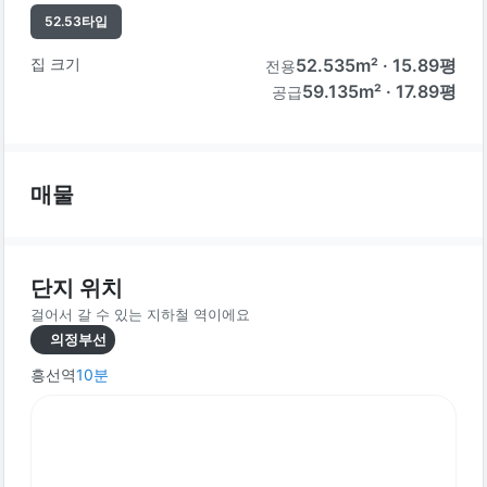
52.53
타입
집 크기
52.535
m² ·
15.89
평
전용
59.135m² · 17.89평
공급
매물
단지 위치
걸어서 갈 수 있는 지하철 역이에요
의정부선
흥선역
10
분