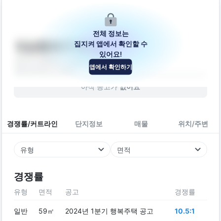
전체 정보는
집지켜 앱에서 확인할 수
대승행복주택A동
있어요!
경기도 의정부시 가능로15번길 34-4
앱에서 확인하기
빌라
2019
년 (
7
년차)
아직 공고가
없어요
경쟁률/커트라인
단지정보
매물
위치/주변
유형
면적
경쟁률
유형
면적
공고
경쟁률
일반
59㎡
2024년 1분기 행복주택 공고
10.5:1