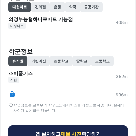
대형마트
편의점
은행
약국
공공기관
의정부농협하나로마트 가능점
468
m
대형마트
학군정보
유치원
어린이집
초등학교
중학교
고등학교
조이풀키즈
852
m
-
사립
896
m
학군정보는 교육부의 학구도안내서비스를 기준으로 제공되며, 실제와
차이가 발생할수 있습니다.
앱 설치하고
매물 사진
확인하기