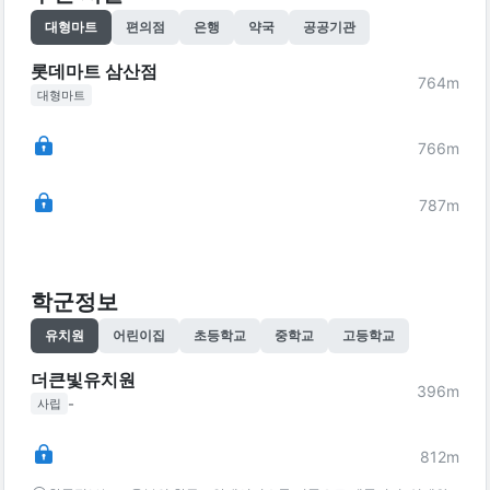
대형마트
편의점
은행
약국
공공기관
롯데마트 삼산점
764
m
대형마트
766
m
787
m
학군정보
유치원
어린이집
초등학교
중학교
고등학교
더큰빛유치원
396
m
-
사립
812
m