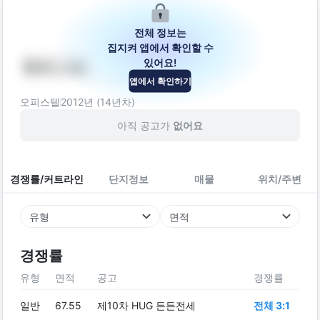
전체 정보는
집지켜 앱에서 확인할 수
있어요!
에버그린
앱에서 확인하기
인천광역시 부평구 부흥북로84번길 3
오피스텔
2012
년 (
14
년차)
아직 공고가
없어요
경쟁률/커트라인
단지정보
매물
위치/주변
유형
면적
경쟁률
유형
면적
공고
경쟁률
일반
67.55
제10차 HUG 든든전세
전체 3:1