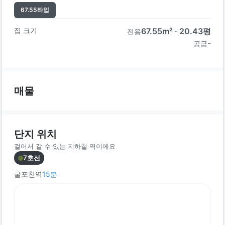
67.55
타입
집 크기
67.55
m² ·
20.43
평
전용
-
공급
매물
단지 위치
걸어서 갈 수 있는 지하철 역이에요
7호선
굴포천역
15
분