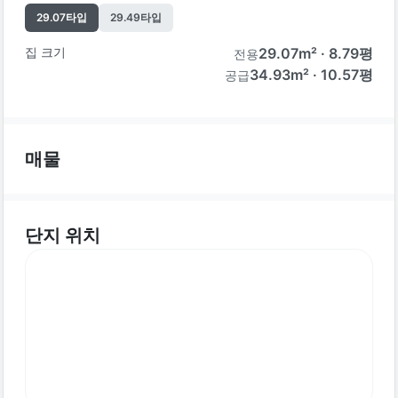
29.07
타입
29.49
타입
집 크기
29.07
m² ·
8.79
평
전용
34.93m² · 10.57평
공급
매물
단지 위치