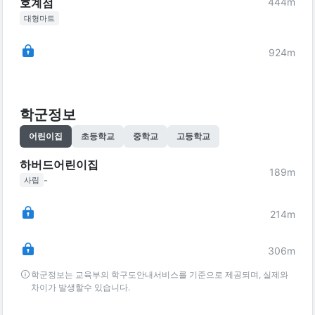
444
m
호계점
대형마트
924
m
학군정보
어린이집
초등학교
중학교
고등학교
하버드어린이집
189
m
-
사립
214
m
306
m
학군정보는 교육부의 학구도안내서비스를 기준으로 제공되며, 실제와
차이가 발생할수 있습니다.