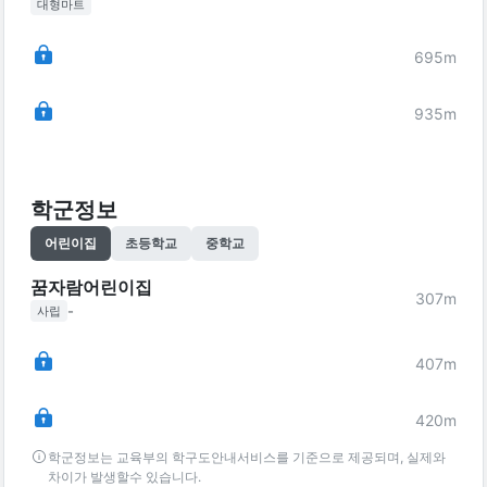
대형마트
695
m
935
m
학군정보
어린이집
초등학교
중학교
꿈자람어린이집
307
m
-
사립
407
m
420
m
학군정보는 교육부의 학구도안내서비스를 기준으로 제공되며, 실제와
차이가 발생할수 있습니다.