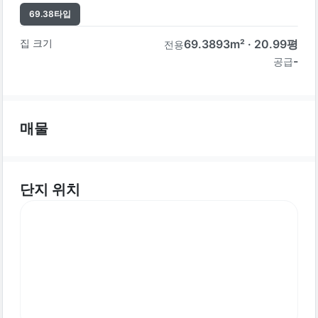
69.38
타입
집 크기
69.3893
m² ·
20.99
평
전용
-
공급
매물
단지 위치