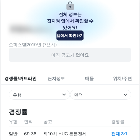
전체 정보는
집지켜 앱에서 확인할 수
있어요!
무한퍼스티지
앱에서 확인하기
인천광역시 부평구 부평북로65번길 10
오피스텔
2019
년 (
7
년차)
아직 공고가
없어요
경쟁률/커트라인
단지정보
매물
위치/주변
유형
면적
경쟁률
유형
면적
공고
경쟁률
일반
69.38
제10차 HUG 든든전세
전체 3:1