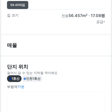
56.45
타입
집 크기
56.457
m² ·
17.08
평
전용
-
공급
매물
단지 위치
걸어서 갈 수 있는 지하철 역이에요
1호선
인천1호선
부평역
11
분