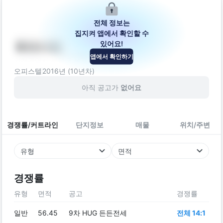
전체 정보는
집지켜 앱에서 확인할 수
있어요!
베네시안
앱에서 확인하기
인천광역시 부평구 부흥로286번길 30
오피스텔
2016
년 (
10
년차)
아직 공고가
없어요
경쟁률/커트라인
단지정보
매물
위치/주변
유형
면적
경쟁률
유형
면적
공고
경쟁률
일반
56.45
9차 HUG 든든전세
전체 14:1