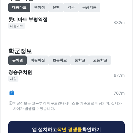
대형마트
편의점
은행
약국
공공기관
롯데마트 부평역점
832
m
대형마트
학군정보
유치원
어린이집
초등학교
중학교
고등학교
청송유치원
677
m
-
사립
767
m
학군정보는 교육부의 학구도안내서비스를 기준으로 제공되며, 실제와
차이가 발생할수 있습니다.
앱 설치하고
작년 경쟁률
확인하기