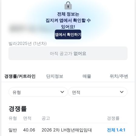
전체 정보는
집지켜 앱에서 확인할 수
있어요!
(637-2) 예담채
앱에서 확인하기
경상북도 포항시 남구 상공로 26
빌라
2025
년 (
1
년차)
아직 공고가
없어요
경쟁률/커트라인
단지정보
매물
위치/주변
유형
면적
경쟁률
유형
면적
공고
경쟁률
일반
40.06
2026 2차 LH청년매입임대
전체 1.4:1