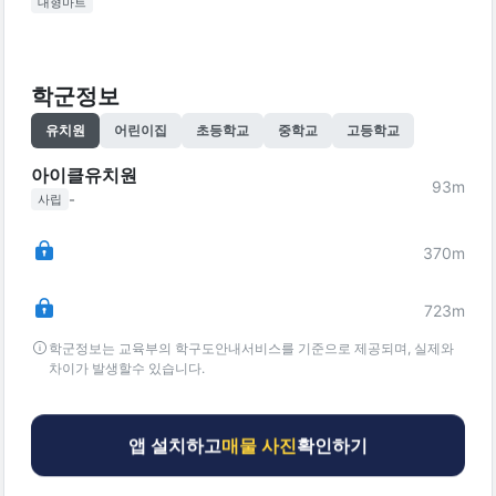
대형마트
학군정보
유치원
어린이집
초등학교
중학교
고등학교
아이클유치원
93
m
-
사립
370
m
723
m
학군정보는 교육부의 학구도안내서비스를 기준으로 제공되며, 실제와
차이가 발생할수 있습니다.
앱 설치하고
매물 사진
확인하기