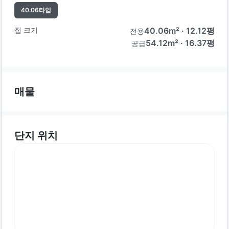
40.06
타입
집 크기
40.06
m² ·
12.12
평
전용
54.12m² · 16.37평
공급
매물
단지 위치