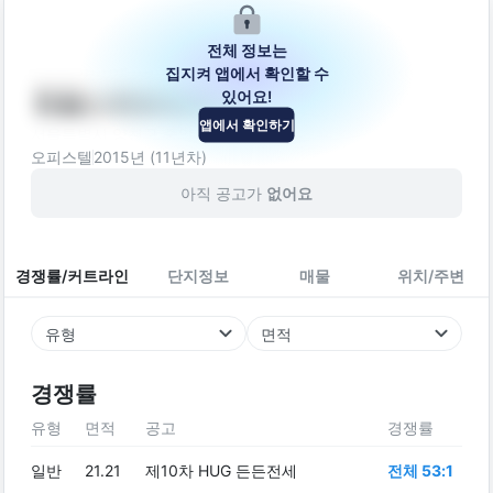
전체 정보는
집지켜 앱에서 확인할 수
있어요!
한울스위트하우스
앱에서 확인하기
서울특별시 양천구 중앙로 327
오피스텔
2015
년 (
11
년차)
아직 공고가
없어요
경쟁률/커트라인
단지정보
매물
위치/주변
유형
면적
경쟁률
유형
면적
공고
경쟁률
일반
21.21
제10차 HUG 든든전세
전체 53:1