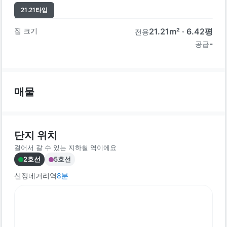
21.21
타입
집 크기
21.21
m² ·
6.42
평
전용
-
공급
매물
단지 위치
걸어서 갈 수 있는 지하철 역이에요
2호선
5호선
신정네거리역
8
분