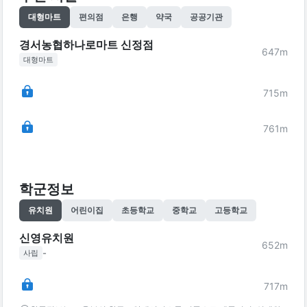
대형마트
편의점
은행
약국
공공기관
경서농협하나로마트 신정점
647
m
대형마트
715
m
761
m
학군정보
유치원
어린이집
초등학교
중학교
고등학교
신영유치원
652
m
-
사립
717
m