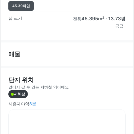
45.39
타입
집 크기
45.395
m² ·
13.73
평
전용
-
공급
매물
단지 위치
걸어서 갈 수 있는 지하철 역이에요
서해선
시흥대야역
8
분