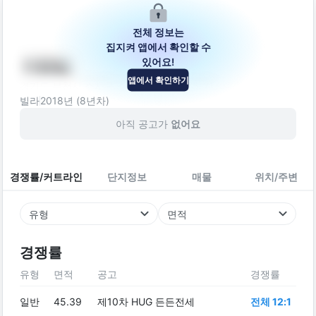
전체 정보는
집지켜 앱에서 확인할 수
있어요!
아람빌
앱에서 확인하기
경기도 부천시 소사구 소사로148번길 75-21
빌라
2018
년 (
8
년차)
아직 공고가
없어요
경쟁률/커트라인
단지정보
매물
위치/주변
유형
면적
경쟁률
유형
면적
공고
경쟁률
일반
45.39
제10차 HUG 든든전세
전체 12:1