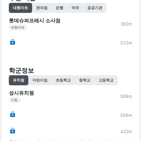
대형마트
편의점
은행
약국
공공기관
롯데슈퍼프레시 소사점
282
m
대형마트
333
m
학군정보
유치원
어린이집
초등학교
중학교
고등학교
성시유치원
388
m
-
사립
396
m
422
m