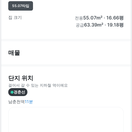
55.07
타입
집 크기
55.07
m² ·
16.66
평
전용
63.39m² · 19.18평
공급
매물
단지 위치
걸어서 갈 수 있는 지하철 역이에요
경춘선
남춘천역
11
분