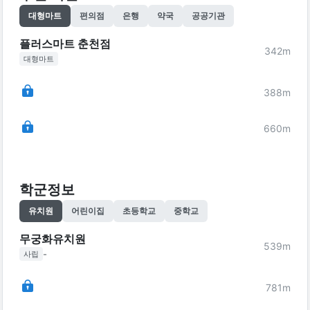
대형마트
편의점
은행
약국
공공기관
플러스마트 춘천점
342
m
대형마트
388
m
660
m
학군정보
유치원
어린이집
초등학교
중학교
무궁화유치원
539
m
-
사립
781
m