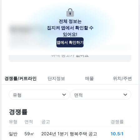
전체 정보는
집지켜 앱에서 확인할 수
퇴계로77번길 9
있어요!
강원특별자치도 춘천시 퇴계로77번길 9
앱에서 확인하기
빌라
2014
년 (
12
년차)
아직 공고가
없어요
경쟁률/커트라인
단지정보
매물
위치/주변
유형
면적
경쟁률
유형
면적
공고
경쟁률
일반
59㎡
2024년 1분기 행복주택 공고
10.5:1