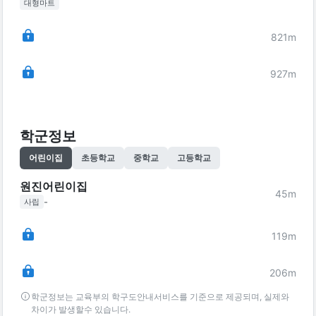
대형마트
821
m
927
m
학군정보
어린이집
초등학교
중학교
고등학교
원진어린이집
45
m
-
사립
119
m
206
m
학군정보는 교육부의 학구도안내서비스를 기준으로 제공되며, 실제와
차이가 발생할수 있습니다.