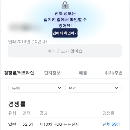
전체 정보는
집지켜 앱에서 확인할 수
있어요!
아이팰리스
앱에서 확인하기
서울특별시 구로구 고척로55길 30
빌라
2016
년 (
10
년차)
아직 공고가
없어요
경쟁률/커트라인
단지정보
매물
위치/주변
유형
면적
경쟁률
유형
면적
공고
경쟁률
일반
52.61
제10차 HUG 든든전세
전체 59:1