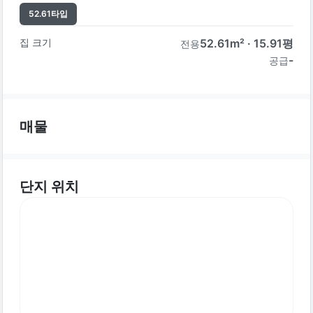
52.61
타입
집 크기
52.61
m² ·
15.91
평
전용
-
공급
매물
단지 위치