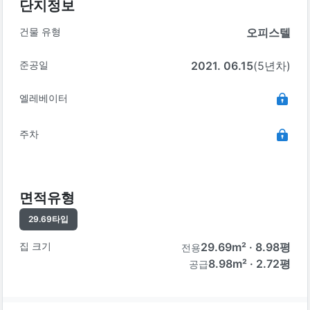
단지정보
건물 유형
오피스텔
준공일
2021. 06.15
(5년차)
엘레베이터
주차
면적유형
29.69
타입
집 크기
29.69
m² ·
8.98
평
전용
8.98m² · 2.72평
공급