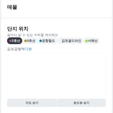
매물
단지 위치
걸어서 갈 수 있는 지하철 역이에요
5호선
9호선
공항철도
김포골드라인
서해선
김포공항역
12
분
지도 보기
로드뷰 보기