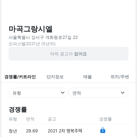
마곡그랑시엘
서울특별시 강서구 개화동로27길 22
오피스텔
2021
년 (
5
년차)
아직 공고가
없어요
경쟁률/커트라인
단지정보
매물
위치/주변
유형
면적
경쟁률
유형
면적
공고
경쟁률
청년
29.69
2021 2차 행복주택