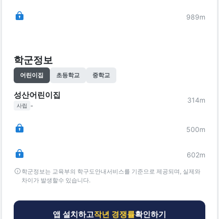
989
m
학군정보
어린이집
초등학교
중학교
성산어린이집
314
m
-
사립
500
m
602
m
학군정보는 교육부의 학구도안내서비스를 기준으로 제공되며, 실제와
차이가 발생할수 있습니다.
앱 설치하고
작년 경쟁률
확인하기