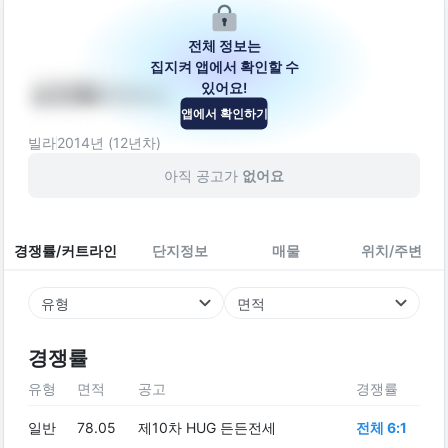
전체 정보는
집지켜 앱에서 확인할 수
있어요!
삼양힐아파트
앱에서 확인하기
인천광역시 남동구 간석로66번길 10
빌라
2014
년 (
12
년차)
아직 공고가
없어요
경쟁률/커트라인
단지정보
매물
위치/주변
유형
면적
경쟁률
유형
면적
공고
경쟁률
일반
78.05
제10차 HUG 든든전세
전체 6:1