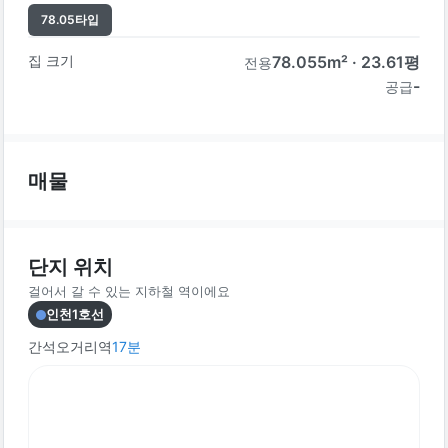
78.05
타입
집 크기
78.055
m² ·
23.61
평
전용
-
공급
매물
단지 위치
걸어서 갈 수 있는 지하철 역이에요
인천1호선
간석오거리역
17
분