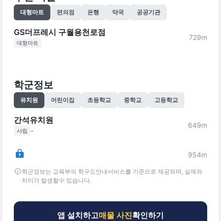
대형마트
편의점
은행
약국
공공기관
GS더프레시 구월용천로점
729
m
대형마트
학군정보
유치원
어린이집
초등학교
중학교
고등학교
간석유치원
649
m
-
사립
954
m
학군정보는 교육부의 학구도안내서비스를 기준으로 제공되며, 실제와
차이가 발생할수 있습니다.
앱 설치하고
매물 사진
확인하기