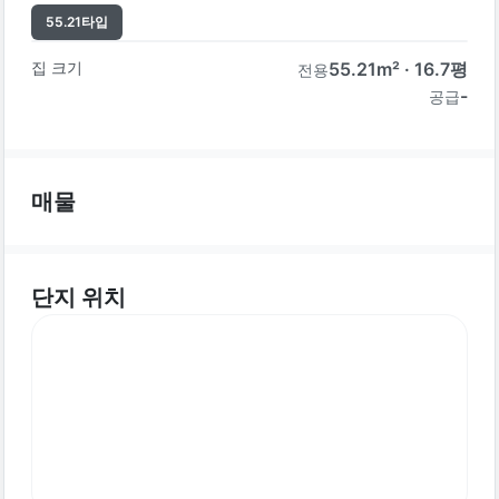
55.21
타입
집 크기
55.21
m² ·
16.7
평
전용
-
공급
매물
단지 위치