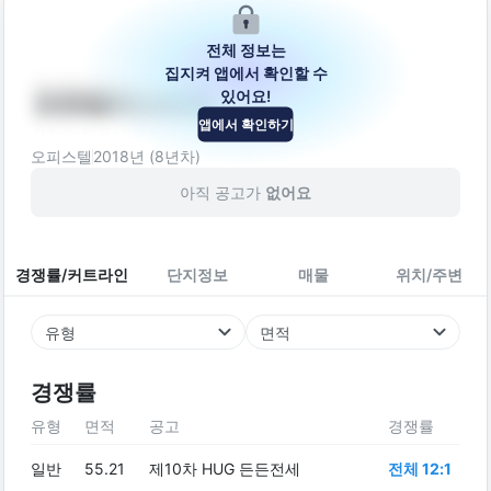
전체 정보는
집지켜 앱에서 확인할 수
있어요!
정원엘피스타워
앱에서 확인하기
경기도 파주시 문산읍 사임당로 65-21
오피스텔
2018
년 (
8
년차)
아직 공고가
없어요
경쟁률/커트라인
단지정보
매물
위치/주변
유형
면적
경쟁률
유형
면적
공고
경쟁률
일반
55.21
제10차 HUG 든든전세
전체 12:1