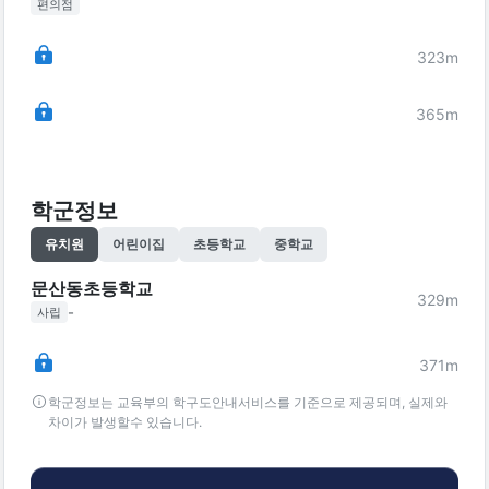
편의점
323
m
365
m
학군정보
유치원
어린이집
초등학교
중학교
문산동초등학교
329
m
-
사립
371
m
학군정보는 교육부의 학구도안내서비스를 기준으로 제공되며, 실제와
차이가 발생할수 있습니다.