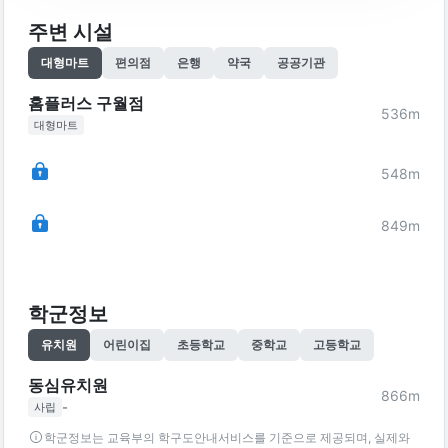
주변 시설
대형마트
편의점
은행
약국
공공기관
홈플러스 구월점
536
m
대형마트
548
m
849
m
학군정보
유치원
어린이집
초등학교
중학교
고등학교
동심유치원
866
m
-
사립
학군정보는 교육부의 학구도안내서비스를 기준으로 제공되며, 실제와