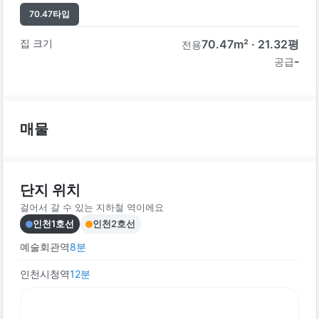
70.47
타입
집 크기
70.47
m² ·
21.32
평
전용
-
공급
매물
단지 위치
걸어서 갈 수 있는 지하철 역이에요
인천1호선
인천2호선
예술회관역
8
분
인천시청역
12
분