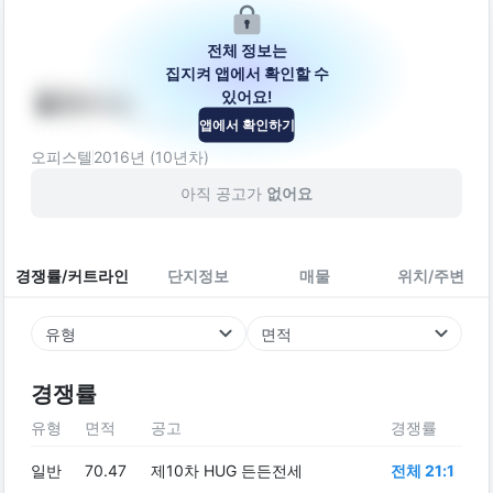
전체 정보는
집지켜 앱에서 확인할 수
있어요!
웰메이드
앱에서 확인하기
인천광역시 남동구 문화서로65번길 9
오피스텔
2016
년 (
10
년차)
아직 공고가
없어요
경쟁률/커트라인
단지정보
매물
위치/주변
유형
면적
경쟁률
유형
면적
공고
경쟁률
일반
70.47
제10차 HUG 든든전세
전체 21:1