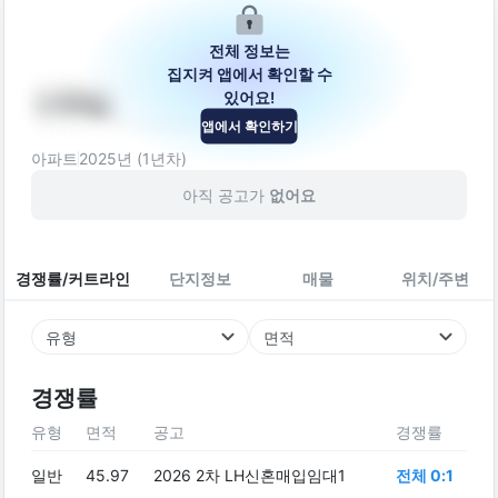
전체 정보는
집지켜 앱에서 확인할 수
있어요!
이루빌
앱에서 확인하기
경상남도 김해시 호계로438번길 29-18
아파트
2025
년 (
1
년차)
아직 공고가
없어요
경쟁률/커트라인
단지정보
매물
위치/주변
유형
면적
경쟁률
유형
면적
공고
경쟁률
일반
45.97
2026 2차 LH신혼매입임대1
전체 0:1