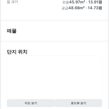
집 크기
45.97
m² ·
13.91
평
전용
48.68m² · 14.73평
공급
매물
단지 위치
지도 보기
로드뷰 보기