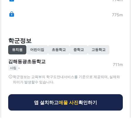
775
m
학군정보
유치원
어린이집
초등학교
중학교
고등학교
김해동광초등학교
711
m
-
사립
학군정보는 교육부의 학구도안내서비스를 기준으로 제공되며, 실제와
차이가 발생할수 있습니다.
앱 설치하고
매물 사진
확인하기