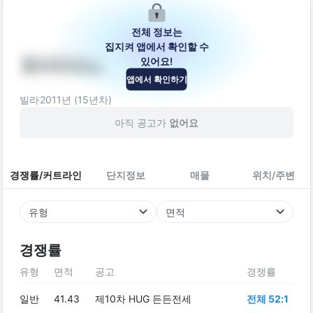
전체 정보는
집지켜 앱에서 확인할 수
있어요!
현대푸른빌
앱에서 확인하기
경기도 부천시 원미구 안곡로 259
빌라
2011
년 (
15
년차)
아직 공고가
없어요
경쟁률/커트라인
단지정보
매물
위치/주변
유형
면적
경쟁률
유형
면적
공고
경쟁률
일반
41.43
제10차 HUG 든든전세
전체 52:1