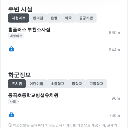
주변 시설
대형마트
편의점
은행
약국
공공기관
홈플러스 부천소사점
660
m
대형마트
944
m
학군정보
유치원
어린이집
초등학교
중학교
고등학교
동곡초등학교병설유치원
96
m
-
사립
736
m
학군정보는 교육부의 학구도안내서비스를 기준으로 제공되며, 실제와