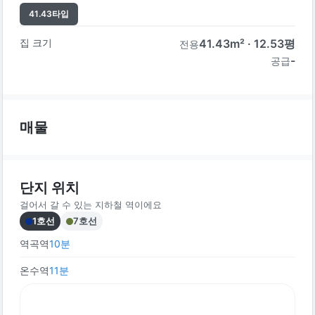
41.43
타입
집 크기
41.43
m² ·
12.53
평
전용
-
공급
매물
단지 위치
걸어서 갈 수 있는 지하철 역이에요
1호선
7호선
역곡역
10
분
온수역
11
분