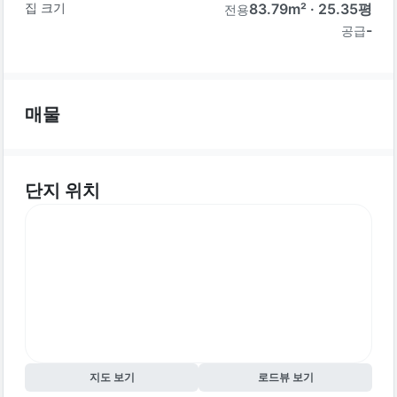
집 크기
83.79
m² ·
25.35
평
전용
-
공급
매물
단지 위치
지도 보기
로드뷰 보기