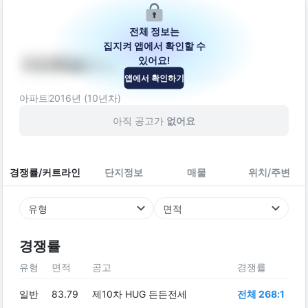
전체 정보는
집지켜 앱에서 확인할 수
있어요!
어반휴플러스
앱에서 확인하기
경기도 안양시 동안구 경수대로665번길 74-20
아파트
2016
년 (
10
년차)
아직 공고가
없어요
경쟁률/커트라인
단지정보
매물
위치/주변
유형
면적
경쟁률
유형
면적
공고
경쟁률
일반
83.79
제10차 HUG 든든전세
전체 268:1