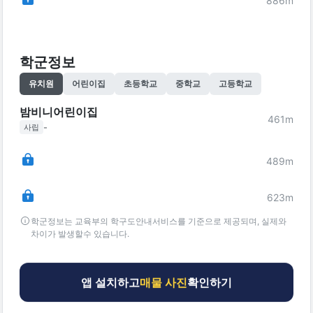
886
m
학군정보
유치원
어린이집
초등학교
중학교
고등학교
밤비니어린이집
461
m
-
사립
489
m
623
m
학군정보는 교육부의 학구도안내서비스를 기준으로 제공되며, 실제와
차이가 발생할수 있습니다.
앱 설치하고
매물 사진
확인하기