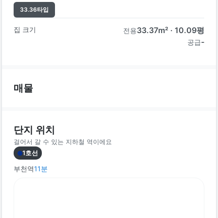
33.36
타입
집 크기
33.37
m² ·
10.09
평
전용
-
공급
매물
단지 위치
걸어서 갈 수 있는 지하철 역이에요
1호선
부천역
11
분