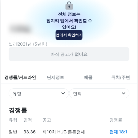
전체 정보는
집지켜 앱에서 확인할 수
있어요!
지호빌
앱에서 확인하기
경기도 부천시 소사구 심곡로49번길 21
빌라
2021
년 (
5
년차)
아직 공고가
없어요
경쟁률/커트라인
단지정보
매물
위치/주변
유형
면적
경쟁률
유형
면적
공고
경쟁률
일반
33.36
제10차 HUG 든든전세
전체 18:1