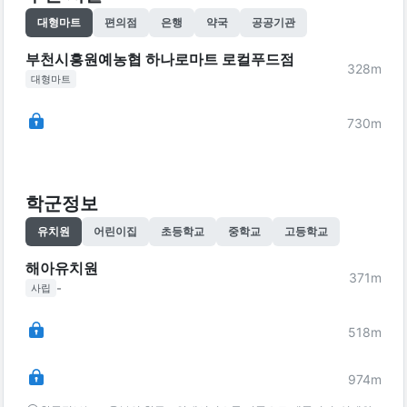
대형마트
편의점
은행
약국
공공기관
부천시흥원예농협 하나로마트 로컬푸드점
328
m
대형마트
730
m
학군정보
유치원
어린이집
초등학교
중학교
고등학교
해아유치원
371
m
-
사립
518
m
974
m