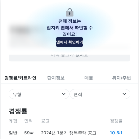
전체 정보는
집지켜 앱에서 확인할 수
도일길 3-2
있어요!
강원특별자치도 춘천시 동면 도일길 3-2
앱에서 확인하기
빌라
2018
년 (
8
년차)
아직 공고가
없어요
경쟁률/커트라인
단지정보
매물
위치/주변
유형
면적
경쟁률
유형
면적
공고
경쟁률
일반
59㎡
2024년 1분기 행복주택 공고
10.5:1