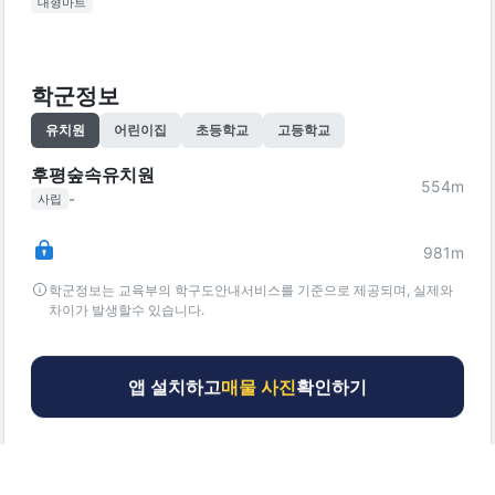
대형마트
학군정보
유치원
어린이집
초등학교
고등학교
후평숲속유치원
554
m
-
사립
981
m
학군정보는 교육부의 학구도안내서비스를 기준으로 제공되며, 실제와
차이가 발생할수 있습니다.
앱 설치하고
매물 사진
확인하기