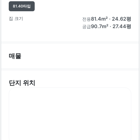
81.40
타입
집 크기
81.4
m² ·
24.62
평
전용
90.7m² · 27.44평
공급
매물
단지 위치