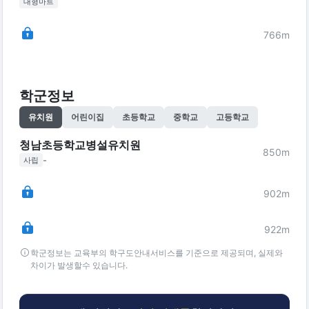
대형마트
766
m
학군정보
유치원
어린이집
초등학교
중학교
고등학교
청남초등학교병설유치원
850
m
-
사립
902
m
922
m
학군정보는 교육부의 학구도안내서비스를 기준으로 제공되며, 실제와
차이가 발생할수 있습니다.