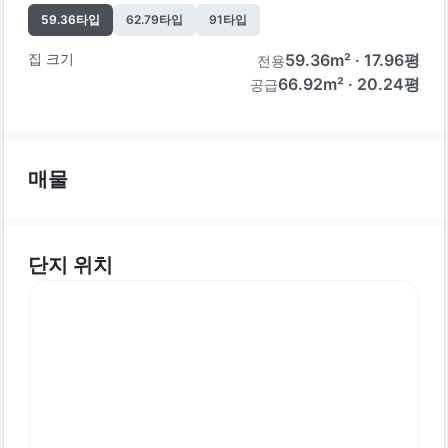
59.36
타입
62.79
타입
91
타입
집 크기
59.36
m² ·
17.96
평
전용
66.92m² · 20.24평
공급
매물
단지 위치