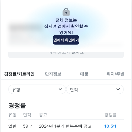
전체 정보는
집지켜 앱에서 확인할 수
다가구주택
있어요!
충청북도 청주시 서원구 청남로2104번길 8
앱에서 확인하기
빌라
2019
년 (
7
년차)
아직 공고가
없어요
경쟁률/커트라인
단지정보
매물
위치/주변
유형
면적
경쟁률
유형
면적
공고
경쟁률
일반
59㎡
2024년 1분기 행복주택 공고
10.5:1