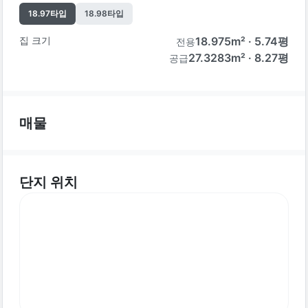
18.97
타입
18.98
타입
집 크기
18.975
m² ·
5.74
평
전용
27.3283m² · 8.27평
공급
매물
단지 위치