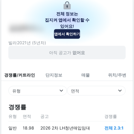
전체 정보는
집지켜 앱에서 확인할 수
있어요!
삼성하우스
앱에서 확인하기
전북특별자치도 익산시 익산대로76길 33-27
빌라
2021
년 (
5
년차)
아직 공고가
없어요
경쟁률/커트라인
단지정보
매물
위치/주변
유형
면적
경쟁률
유형
면적
공고
경쟁률
일반
18.98
2026 2차 LH청년매입임대
전체 2.3:1