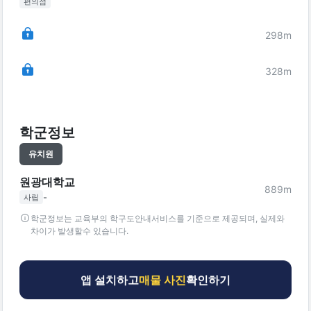
편의점
298
m
328
m
학군정보
유치원
원광대학교
889
m
-
사립
학군정보는 교육부의 학구도안내서비스를 기준으로 제공되며, 실제와
차이가 발생할수 있습니다.
앱 설치하고
매물 사진
확인하기