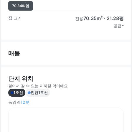
70.34
타입
집 크기
70.35
m² ·
21.28
평
전용
-
공급
매물
단지 위치
걸어서 갈 수 있는 지하철 역이에요
1호선
인천1호선
동암역
10
분