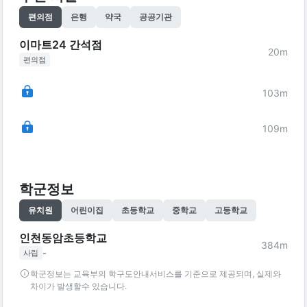
편의점
은행
약국
공공기관
이마트24 간석점
20
m
편의점
103
m
109
m
학군정보
유치원
어린이집
초등학교
중학교
고등학교
인천동암초등학교
384
m
-
사립
학군정보는 교육부의 학구도안내서비스를 기준으로 제공되며, 실제와
차이가 발생할수 있습니다.