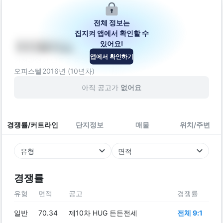
전체 정보는
집지켜 앱에서 확인할 수
있어요!
아이원캐슬
앱에서 확인하기
인천광역시 남동구 동암남로34번길 46
오피스텔
2016
년 (
10
년차)
아직 공고가
없어요
경쟁률/커트라인
단지정보
매물
위치/주변
유형
면적
경쟁률
유형
면적
공고
경쟁률
일반
70.34
제10차 HUG 든든전세
전체 9:1