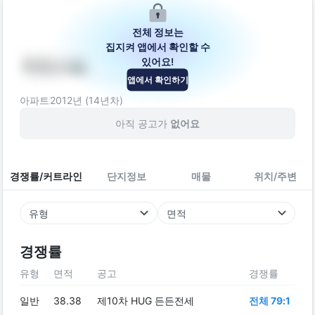
전체 정보는
집지켜 앱에서 확인할 수
있어요!
아인스빌
앱에서 확인하기
서울특별시 강서구 화곡로54길 48
아파트
2012
년 (
14
년차)
아직 공고가
없어요
경쟁률/커트라인
단지정보
매물
위치/주변
유형
면적
경쟁률
유형
면적
공고
경쟁률
일반
38.38
제10차 HUG 든든전세
전체 79:1