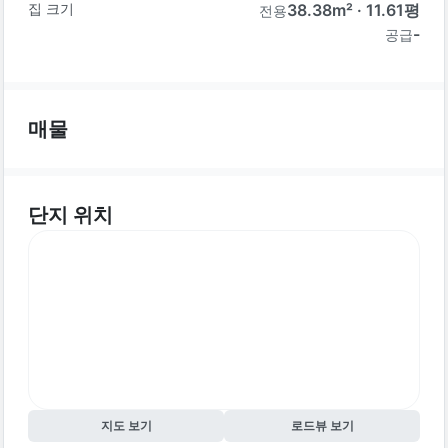
집 크기
38.38
m² ·
11.61
평
전용
-
공급
매물
단지 위치
지도 보기
로드뷰 보기