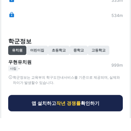
333
m
534
m
학군정보
유치원
어린이집
초등학교
중학교
고등학교
우현유치원
999
m
-
사립
학군정보는 교육부의 학구도안내서비스를 기준으로 제공되며, 실제와
차이가 발생할수 있습니다.
앱 설치하고
작년 경쟁률
확인하기