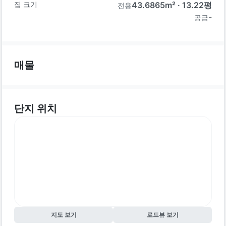
집 크기
43.6865
m² ·
13.22
평
전용
-
공급
매물
단지 위치
지도 보기
로드뷰 보기