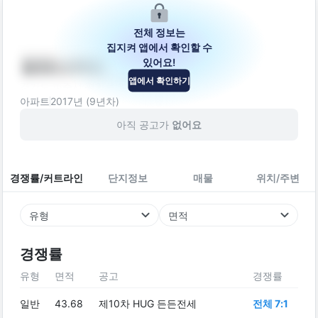
전체 정보는
집지켜 앱에서 확인할 수
있어요!
탑앤스카이
앱에서 확인하기
경기도 파주시 평화로 330-34
아파트
2017
년 (
9
년차)
아직 공고가
없어요
경쟁률/커트라인
단지정보
매물
위치/주변
유형
면적
경쟁률
유형
면적
공고
경쟁률
일반
43.68
제10차 HUG 든든전세
전체 7:1