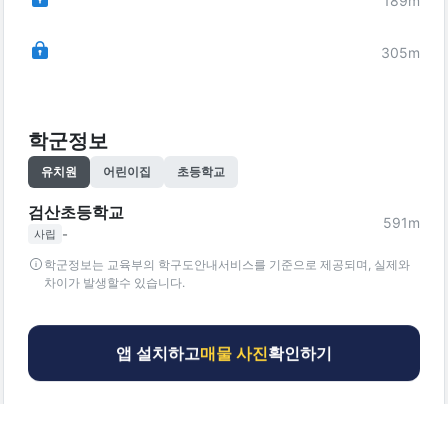
189
m
305
m
학군정보
유치원
어린이집
초등학교
검산초등학교
591
m
-
사립
학군정보는 교육부의 학구도안내서비스를 기준으로 제공되며, 실제와
차이가 발생할수 있습니다.
앱 설치하고
매물 사진
확인하기