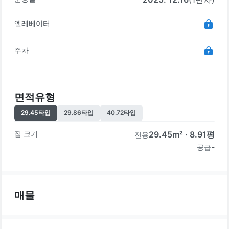
엘레베이터
주차
면적유형
29.45
타입
29.86
타입
40.72
타입
집 크기
29.45
m² ·
8.91
평
전용
-
공급
매물