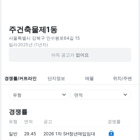
주건축물제1동
서울특별시 강북구 인수봉로64길 15
빌라
2025
년 (
1
년차)
아직 공고가
없어요
경쟁률/커트라인
단지정보
매물
위치/주변
유형
면적
경쟁률
유형
면적
공고
경쟁률
일반
29.45
2026 1차 SH청년매입임대