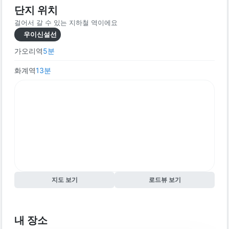
단지 위치
걸어서 갈 수 있는 지하철 역이에요
우이신설선
가오리역
5
분
화계역
13
분
지도 보기
로드뷰 보기
내 장소