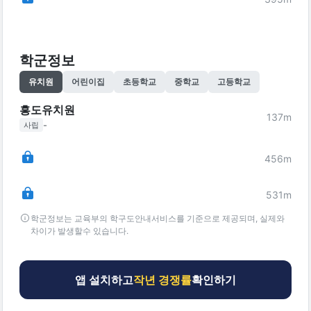
학군정보
유치원
어린이집
초등학교
중학교
고등학교
흥도유치원
137
m
-
사립
456
m
531
m
학군정보는 교육부의 학구도안내서비스를 기준으로 제공되며, 실제와
차이가 발생할수 있습니다.
앱 설치하고
작년 경쟁률
확인하기