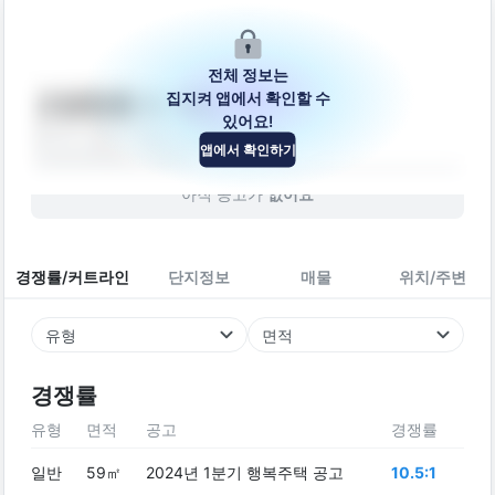
전체 정보는
집지켜 앱에서 확인할 수
고양창릉 A-4BL
있어요!
경기도 고양시 덕양구 도내동 144-4
앱에서 확인하기
아파트
2028
년 (
-2
년차)
아직 공고가
없어요
경쟁률/커트라인
단지정보
매물
위치/주변
유형
면적
경쟁률
유형
면적
공고
경쟁률
일반
59㎡
2024년 1분기 행복주택 공고
10.5:1