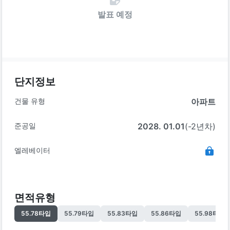
발표 예정
단지정보
건물 유형
아파트
준공일
2028. 01.01
(-2년차)
엘레베이터
면적유형
55.78
타입
55.79
타입
55.83
타입
55.86
타입
55.98
타입