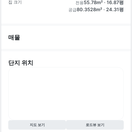
집 크기
55.78
m² ·
16.87
평
전용
80.3528m² · 24.31평
공급
매물
단지 위치
지도 보기
로드뷰 보기