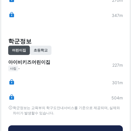
270
m
347
m
학군정보
어린이집
초등학교
아이비키즈어린이집
227
m
-
사립
301
m
504
m
학군정보는 교육부의 학구도안내서비스를 기준으로 제공되며, 실제와
차이가 발생할수 있습니다.