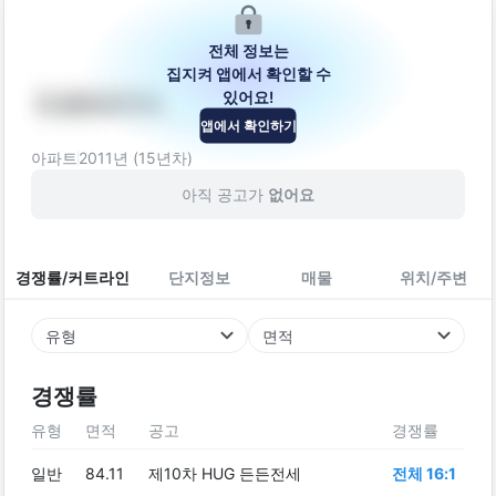
전체 정보는
집지켜 앱에서 확인할 수
있어요!
다세대주택
앱에서 확인하기
인천광역시 계양구 장기로10번길 17
아파트
2011
년 (
15
년차)
아직 공고가
없어요
경쟁률/커트라인
단지정보
매물
위치/주변
유형
면적
경쟁률
유형
면적
공고
경쟁률
일반
84.11
제10차 HUG 든든전세
전체 16:1