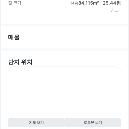
집 크기
84.115
m² ·
25.44
평
전용
-
공급
매물
단지 위치
지도 보기
로드뷰 보기