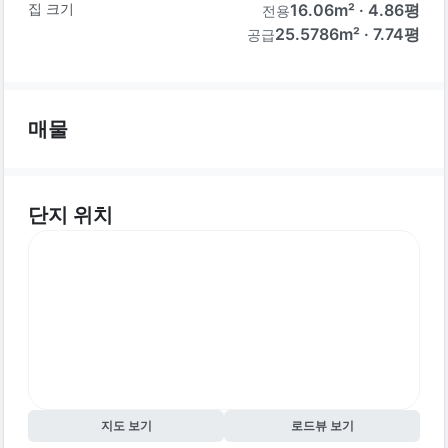
집 크기
16.06
m² ·
4.86
평
전용
25.5786m² · 7.74평
공급
매물
단지 위치
지도 보기
로드뷰 보기