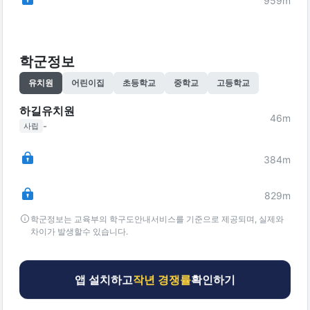
959
m
학군정보
유치원
어린이집
초등학교
중학교
고등학교
하길유치원
46
m
-
사립
384
m
829
m
학군정보는 교육부의 학구도안내서비스를 기준으로 제공되며, 실제와
차이가 발생할수 있습니다.
앱 설치하고
작년 경쟁률
확인하기