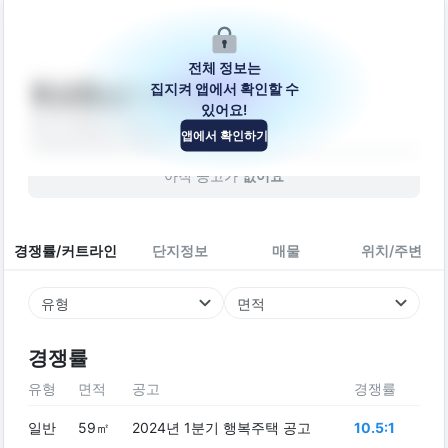
전체 정보는
집지켜 앱에서 확인할 수
화성향남2 A20블록
있어요!
경기도 화성시 만세구 향남읍 벌말길 24
앱에서 확인하기
아파트
2019
년 (
7
년차)
아직 공고가
없어요
경쟁률/커트라인
단지정보
매물
위치/주변
유형
면적
경쟁률
유형
면적
공고
경쟁률
일반
59㎡
2024년 1분기 행복주택 공고
10.5:1