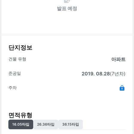
발표 예정
단지정보
건물 유형
아파트
준공일
2019. 08.28
(7년차)
주차
면적유형
16.05
타입
26.36
타입
36.15
타입