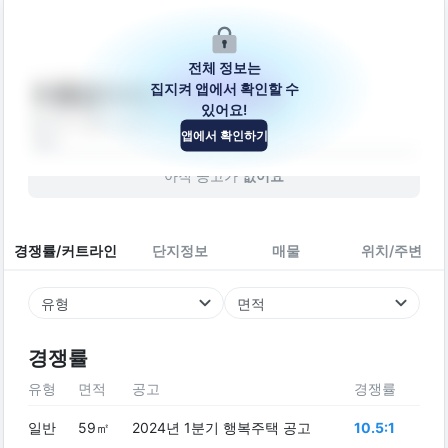
전체 정보는
집지켜 앱에서 확인할 수
수원당수4단지(A-4BL)
있어요!
경기도 수원시 권선구 당수로129번길 10
앱에서 확인하기
건물
아직 공고가
없어요
경쟁률/커트라인
단지정보
매물
위치/주변
유형
면적
경쟁률
유형
면적
공고
경쟁률
일반
59㎡
2024년 1분기 행복주택 공고
10.5:1