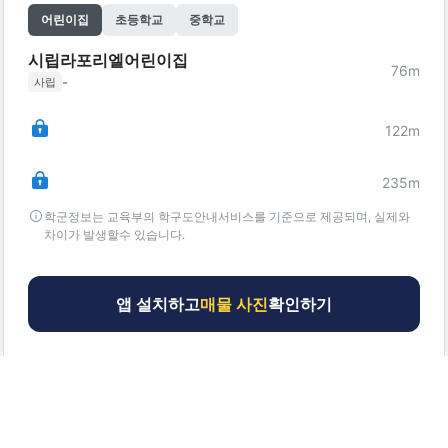
어린이집
초등학교
중학교
시립라포리엘어린이집
76
m
-
사립
122
m
235
m
학군정보는 교육부의 학구도안내서비스를 기준으로 제공되며, 실제와
차이가 발생할수 있습니다.
앱 설치하고
매물 사진
확인하기