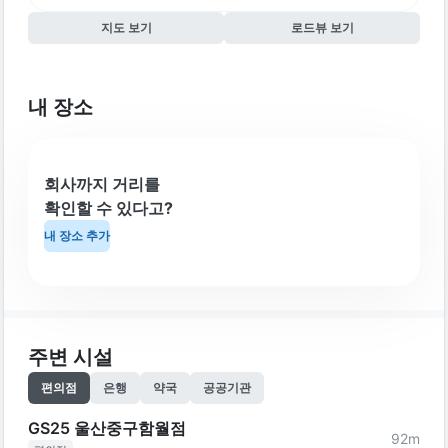
지도 보기
로드뷰 보기
내 장소
회사까지 거리를
확인할 수 있다고?
내 장소 추가
주변 시설
편의점
은행
약국
공공기관
GS25 울산중구함월점
92
m