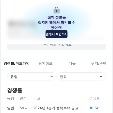
전체 정보는
집지켜 앱에서 확인할 수
제이드마을
있어요!
울산광역시 중구 함월10길 12
앱에서 확인하기
빌라
2007
년 (
19
년차)
아직 공고가
없어요
경쟁률/커트라인
단지정보
매물
위치/주변
유형
면적
경쟁률
유형
면적
공고
경쟁률
일반
59㎡
2024년 1분기 행복주택 공고
10.5:1