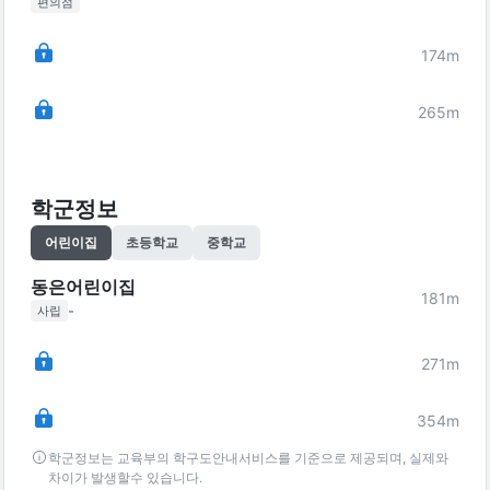
편의점
174
m
265
m
학군정보
어린이집
초등학교
중학교
동은어린이집
181
m
-
사립
271
m
354
m
학군정보는 교육부의 학구도안내서비스를 기준으로 제공되며, 실제와
차이가 발생할수 있습니다.