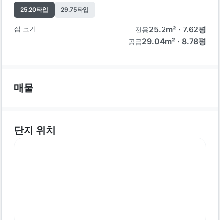
25.20
타입
29.75
타입
집 크기
25.2
m² ·
7.62
평
전용
29.04m² · 8.78평
공급
매물
단지 위치