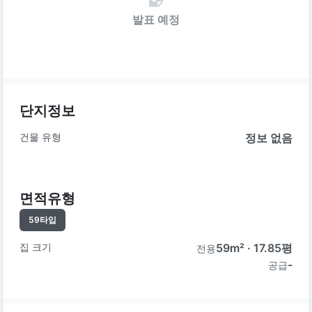
발표 예정
단지정보
건물 유형
정보 없음
면적유형
59
타입
집 크기
59
m² ·
17.85
평
전용
-
공급