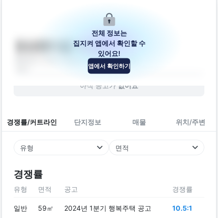
전체 정보는
집지켜 앱에서 확인할 수
영성펜타폴리스25
있어요!
충청남도 천안시 동남구 미나릿길 52-19
앱에서 확인하기
건물
아직 공고가
없어요
경쟁률/커트라인
단지정보
매물
위치/주변
유형
면적
경쟁률
유형
면적
공고
경쟁률
일반
59㎡
2024년 1분기 행복주택 공고
10.5:1