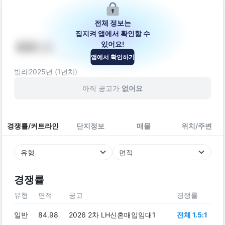
전체 정보는
집지켜 앱에서 확인할 수
있어요!
490-3
앱에서 확인하기
경기도 평택시 현신6길 63
빌라
2025
년 (
1
년차)
아직 공고가
없어요
경쟁률/커트라인
단지정보
매물
위치/주변
유형
면적
경쟁률
유형
면적
공고
경쟁률
일반
84.98
2026 2차 LH신혼매입임대1
전체 1.5:1