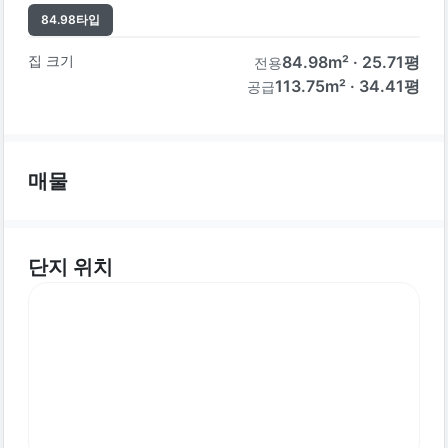
84.98
타입
집 크기
84.98
m² ·
25.71
평
전용
113.75m² · 34.41평
공급
매물
단지 위치