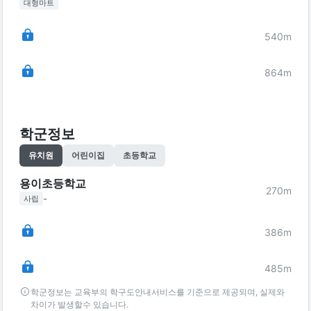
대형마트
540
m
864
m
학군정보
유치원
어린이집
초등학교
용이초등학교
270
m
-
사립
386
m
485
m
학군정보는 교육부의 학구도안내서비스를 기준으로 제공되며, 실제와
차이가 발생할수 있습니다.