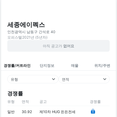
세종에이펙스
인천광역시 남동구 간석로 40
오피스텔
2021
년 (
5
년차)
아직 공고가
없어요
경쟁률/커트라인
단지정보
매물
위치/주변
유형
면적
경쟁률
유형
면적
공고
경쟁률
일반
30.92
제10차 HUG 든든전세