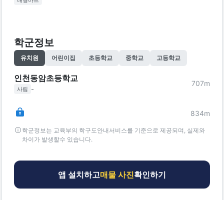
대형마트
학군정보
유치원
어린이집
초등학교
중학교
고등학교
인천동암초등학교
707
m
-
사립
834
m
학군정보는 교육부의 학구도안내서비스를 기준으로 제공되며, 실제와
차이가 발생할수 있습니다.
앱 설치하고
매물 사진
확인하기