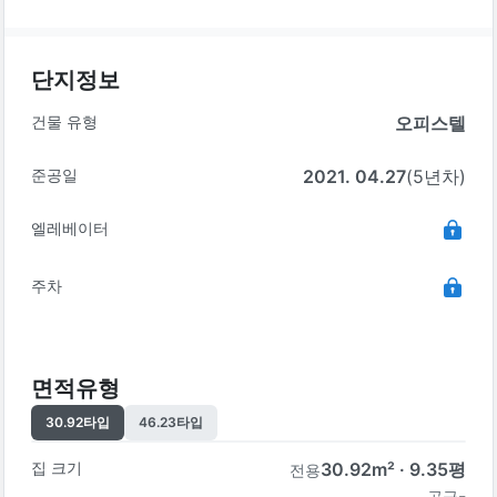
단지정보
건물 유형
오피스텔
준공일
2021. 04.27
(5년차)
엘레베이터
주차
면적유형
30.92
타입
46.23
타입
집 크기
30.92
m² ·
9.35
평
전용
-
공급