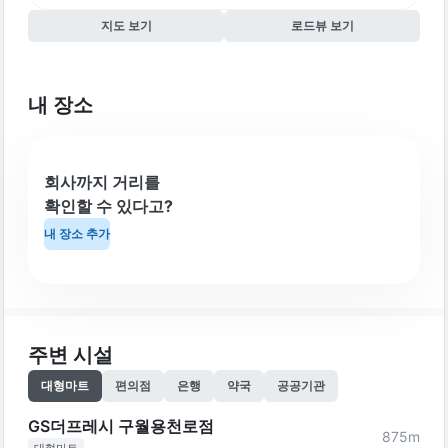
지도 보기
로드뷰 보기
내 장소
회사까지 거리를
확인할 수 있다고?
내 장소 추가
주변 시설
대형마트
편의점
은행
약국
공공기관
GS더프레시 구월용천로점
875
m